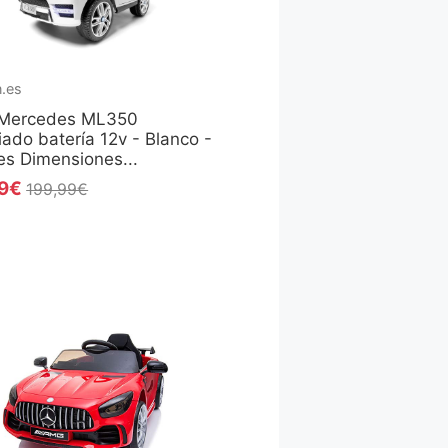
.es
Mercedes ML350
iado batería 12v - Blanco -
s Dimensiones...
99€
199,99€