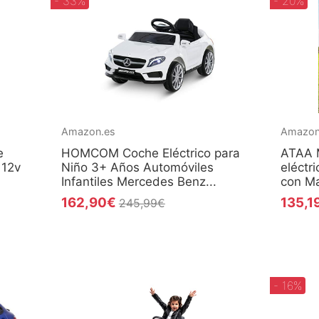
- 33%
- 20%
Amazon.es
Amazon
e
HOMCOM Coche Eléctrico para
ATAA 
 12v
Niño 3+ Años Automóviles
eléctr
Infantiles Mercedes Benz...
con Ma
162,90€
135,1
245,99€
- 16%