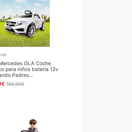
.es
Mercedes GLA Coche
ico para niños batería 12v
ndo Padres...
9€
169,99€